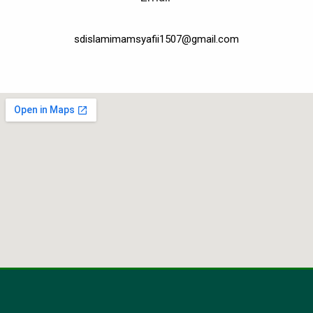
sdislamimamsyafii1507@gmail.com